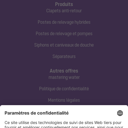
Produits
Clapets anti-retour
Postes de relevage hybrides
Postes de relevage et pompes
Siphons et caniveaux de douche
Séparateurs
Autres offres
mastering water
Politique de confidentialité
Mentions légales
Contact direct
Tel:
+33 3 88 65 76 00