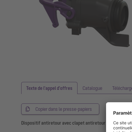
Texte de l'appel d'offres
Catalogue
Téléchar
Copier dans le presse-papiers
Dispositif antiretour avec clapet antiretour