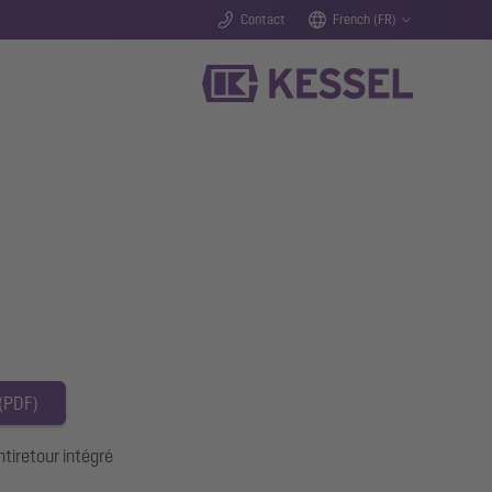
Contact
French (FR)
 (PDF)
ntiretour intégré