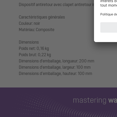
Dispositif antiretour avec clapet antiretour intégré
Caractéristiques générales
Couleur: noir
Matériau: Composite
Dimensions
Poids net: 0,16 kg
Poids brut: 0,22 kg
Dimensions d'emballage, longueur: 200 mm
Dimensions d'emballage, largeur: 100 mm