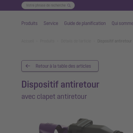
Produits
Service
Guide de planification
Qui somme
Aller au contenu principal
You are here:
Accueil
Produits
Détails de l'article
Dispositif antiretou
Retour à la table des articles
Dispositif antiretour
avec clapet antiretour