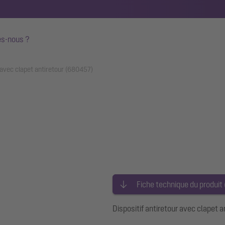
s-nous ?
r avec clapet antiretour (680457)
Fiche technique du produit
Dispositif antiretour avec clapet a