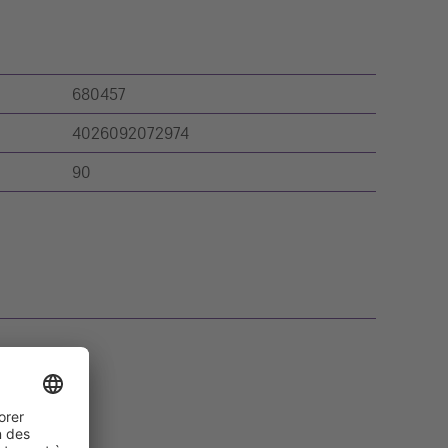
680457
4026092072974
90