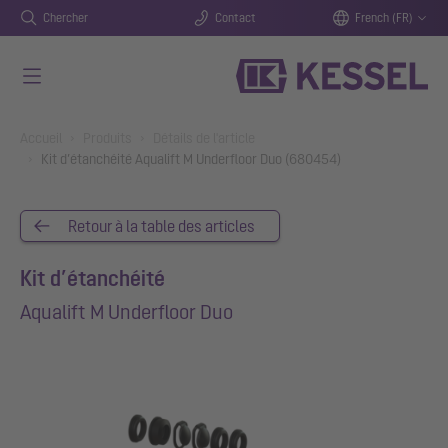
Chercher
Contact
French (FR)
Aller au contenu principal
You are here:
Accueil
Produits
Détails de l'article
Kit d’étanchéité Aqualift M Underfloor Duo (680454)
Retour à la table des articles
Kit d’étanchéité
Aqualift M Underfloor Duo