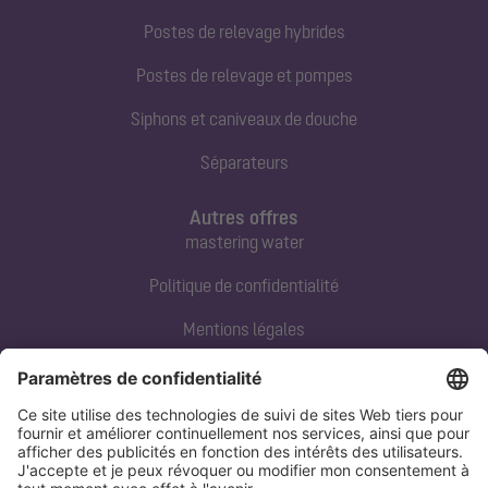
Postes de relevage hybrides
Postes de relevage et pompes
Siphons et caniveaux de douche
Séparateurs
Autres offres
mastering water
Politique de confidentialité
Mentions légales
Contact direct
Tel:
+33 3 88 65 76 00
Email:
info@kessel.fr