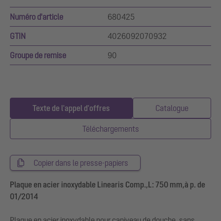
Numéro d'article
680425
GTIN
4026092070932
Groupe de remise
90
Texte de l'appel d'offres
Catalogue
Téléchargements
Copier dans le presse-papiers
Plaque en acier inoxydable Linearis Comp.,L: 750 mm,à p. de
01/2014
Plaque en acier inoxydable pour caniveau de douche, sans