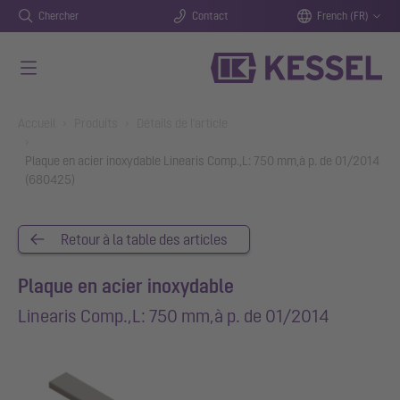
Chercher
Contact
French (FR)
Aller au contenu principal
You are here:
Accueil
Produits
Détails de l'article
Plaque en acier inoxydable Linearis Comp.,L: 750 mm,à p. de 01/2014
(680425)
Retour à la table des articles
Plaque en acier inoxydable
Linearis Comp.,L: 750 mm,à p. de 01/2014