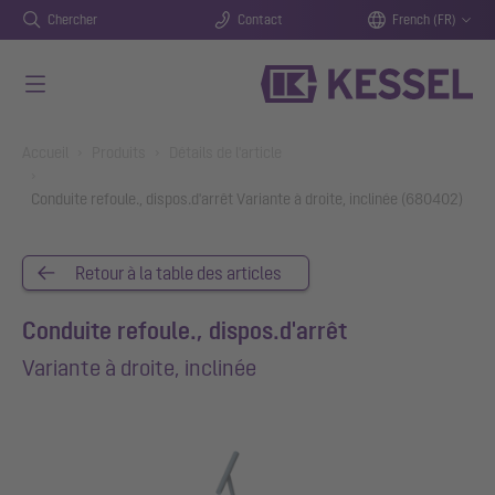
Chercher
Contact
French (FR)
Aller au contenu principal
You are here:
Accueil
Produits
Détails de l'article
Conduite refoule., dispos.d'arrêt Variante à droite, inclinée (680402)
Retour à la table des articles
Conduite refoule., dispos.d'arrêt
Variante à droite, inclinée