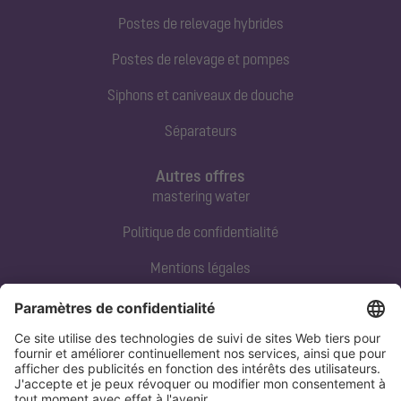
Postes de relevage hybrides
Postes de relevage et pompes
Siphons et caniveaux de douche
Séparateurs
Autres offres
mastering water
Politique de confidentialité
Mentions légales
Contact direct
Tel:
+33 3 88 65 76 00
Email:
info@kessel.fr