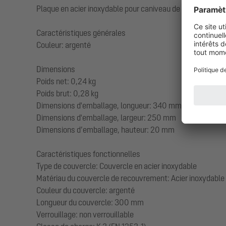
Plaque en acier inoxydable pour caniveau de douche
Caractéristiques générales
Couleur: argenté
Dimensions
Poids net: 0,24 kg
Poids brut: 0,28 kg
Dimensions d'emballage, longueur: 340 mm
Dimensions d'emballage, largeur: 250 mm
Dimensions d’emballage, hauteur: 20 mm
Caractéristiques fonctionnelles
Type de couvercle: Couvercle en acier inoxydable
Matériau du couvercle de recouvrement: Acier inoxydable
Couleur du couvercle: argenté
Longueur du couvercle: 300 mm
Verrouillage: non verrouillable