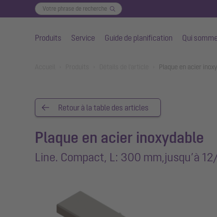
Produits
Service
Guide de planification
Qui somme
Aller au contenu principal
You are here:
Accueil
Produits
Détails de l'article
Plaque en acier ino
Retour à la table des articles
Plaque en acier inoxydable
Line. Compact, L: 300 mm,jusqu’à 1