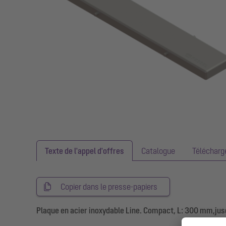
Texte de l'appel d'offres
Catalogue
Téléchar
Copier dans le presse-papiers
Plaque en acier inoxydable Line. Compact, L: 300 mm,ju