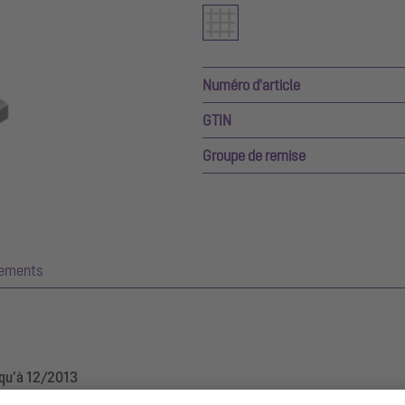
Numéro d'article
GTIN
Groupe de remise
gements
squ’à 12/2013