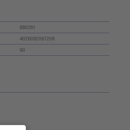
680261
4026092067208
90