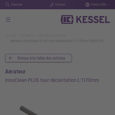
Chercher
Contact
French (FR)
Aller au contenu principal
You are here:
Accueil
Produits
Détails de l'article
Aérateur InnoClean PLUS tour décantation L:1170mm (680158)
Retour à la table des articles
Aérateur
InnoClean PLUS tour décantation L:1170mm