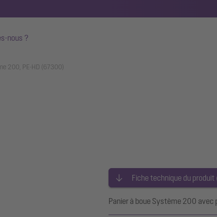
s-nous ?
me 200, PE-HD (67300)
Fiche technique du produit
Panier à boue Système 200 avec po