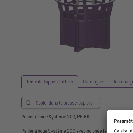
Texte de l'appel d'offres
Catalogue
Téléchar
Copier dans le presse-papiers
Panier à boue Système 200, PE-HD
Panier à boue Système 200 avec poignée facilitant la pré