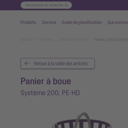
Produits
Service
Guide de planification
Qui somme
Aller au contenu principal
You are here:
Accueil
Produits
Détails de l'article
Panier à boue Systè
Retour à la table des articles
Panier à boue
Système 200, PE-HD