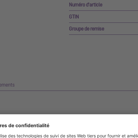
Numéro d'article
GTIN
Groupe de remise
gements
hension