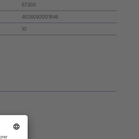
67300
4026092001646
10