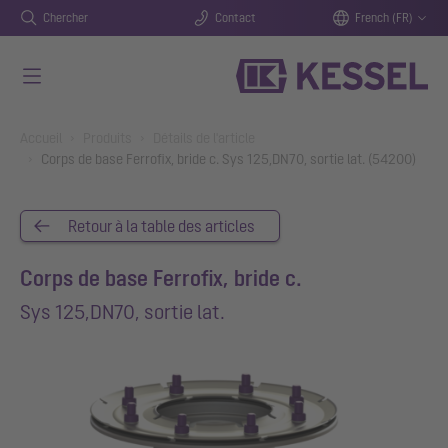
Chercher
Contact
French (FR)
Aller au contenu principal
You are here:
Accueil
Produits
Détails de l'article
Corps de base Ferrofix, bride c. Sys 125,DN70, sortie lat. (54200)
Retour à la table des articles
Corps de base Ferrofix, bride c.
Sys 125,DN70, sortie lat.