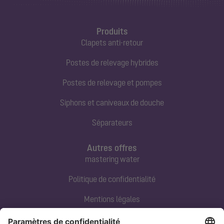
Produits
Clapets anti-retour
Postes de relevage hybrides
Postes de relevage et pompes
Siphons et caniveaux de douche
Séparateurs
Autres offres
mastering water
Politique de confidentialité
Mentions légales