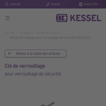
Chercher
Contact
French (FR)
Aller au contenu principal
You are here:
Accueil
Produits
Détails de l'article
Clé de verrouillage pour verrouillage de sécurité (48954-SL)
Retour à la table des articles
Clé de verrouillage
pour verrouillage de sécurité