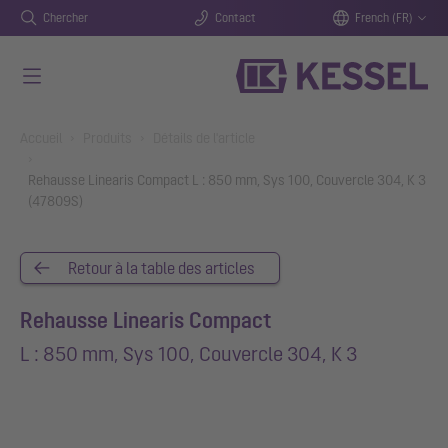
Chercher
Contact
French (FR)
Aller au contenu principal
You are here:
Accueil
Produits
Détails de l'article
Rehausse Linearis Compact L : 850 mm, Sys 100, Couvercle 304, K 3
(47809S)
Retour à la table des articles
Rehausse Linearis Compact
L : 850 mm, Sys 100, Couvercle 304, K 3