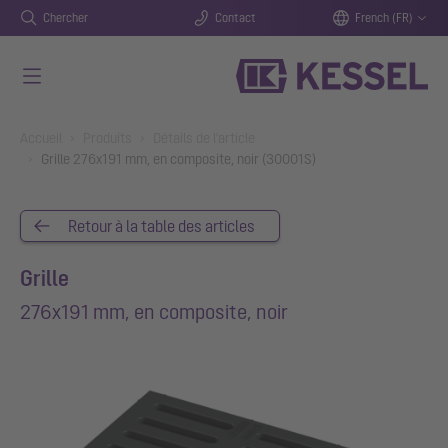
Chercher
Contact
French (FR)
Aller au contenu principal
You are here:
Accueil
Produits
Détails de l'article
Grille 276x191 mm, en composite, noir (30001S)
Retour à la table des articles
Grille
276x191 mm, en composite, noir