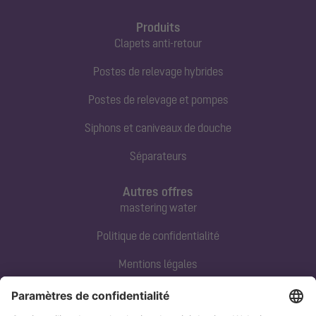
Produits
Clapets anti-retour
Postes de relevage hybrides
Postes de relevage et pompes
Siphons et caniveaux de douche
Séparateurs
Autres offres
mastering water
Politique de confidentialité
Mentions légales
Contact direct
Tel:
+33 3 88 65 76 00