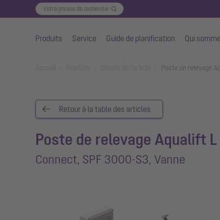
Produits
Service
Guide de planification
Qui somme
Aller au contenu principal
You are here:
Accueil
Produits
Détails de l'article
Poste de relevage A
Retour à la table des articles
Poste de relevage Aqualift L
Connect, SPF 3000-S3, Vanne