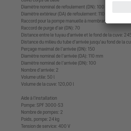
Diamètre nominal de refoulement (DN): 100
Diamètre extérieur (DA) de refoulement: 110 mm
Raccord pour la pompe manuelle à membrane (DN): 32
Raccord de purge d’air (DN): 70
Distance entre le tuyau d'arrivée et le fond de la cuve: 2
Distance du milieu du tube d’arrivée jusqu’au fond de la
Perçage maximal de l’arrivée (DN): 150
Diamètre nominal de l’arrivée (DA): 110 mm
Diamètre nominal de l’arrivée (DN): 100
Nombre d’arrivée: 2
Volume utile: 50 l
Volume de la cuve: 120,00 l
Aide à l'installation
Pompe: SPF 3000-S3
Nombre de pompes: 2
Poids, pompe: 24 kg
Tension de service: 400 V