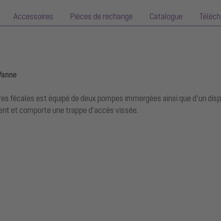
Accessoires
Pièces de rechange
Catalogue
Téléc
Vanne
es fécales est équipé de deux pompes immergées ainsi que d’un dispos
ment et comporte une trappe d’accès vissée.