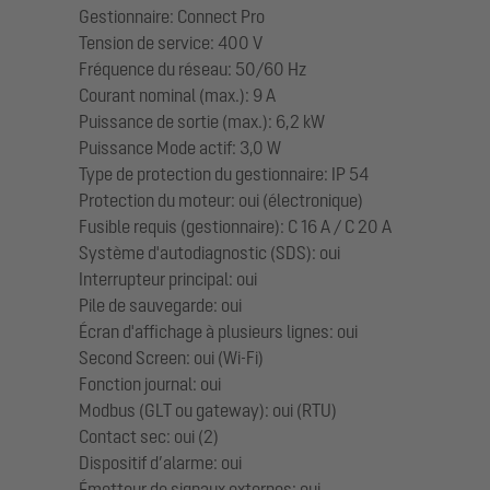
Gestionnaire: Connect Pro
Tension de service: 400 V
Fréquence du réseau: 50/60 Hz
Courant nominal (max.): 9 A
Puissance de sortie (max.): 6,2 kW
Puissance Mode actif: 3,0 W
Type de protection du gestionnaire: IP 54
Protection du moteur: oui (électronique)
Fusible requis (gestionnaire): C 16 A / C 20 A
Système d'autodiagnostic (SDS): oui
Interrupteur principal: oui
Pile de sauvegarde: oui
Écran d'affichage à plusieurs lignes: oui
Second Screen: oui (Wi-Fi)
Fonction journal: oui
Modbus (GLT ou gateway): oui (RTU)
Contact sec: oui (2)
Dispositif d’alarme: oui
Émetteur de signaux externes: oui