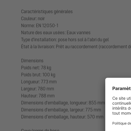
Caractéristiques générales
Couleur: noir
Norme: EN 12050-1
Nature des eaux usées: Eaux vannes
Type d'installation: pose hors sol à l'abri du gel
État à la livraison: Prêt au raccordement (raccordement d
Dimensions
Poids net: 78 kg
Poids brut: 100 kg
Longueur: 773 mm
Largeur: 780 mm
Hauteur: 788 mm
Dimensions d'emballage, longueur: 855 mm
Dimensions d'emballage, largeur: 775 mm
Dimensions d’emballage, hauteur: 570 mm
Cuve/corps de base