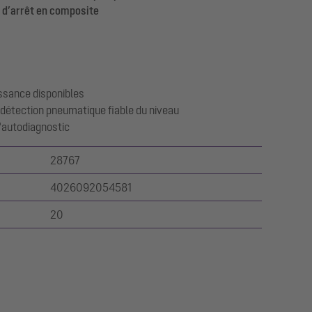
f d’arrêt en composite
issance disponibles
 détection pneumatique fiable du niveau
'autodiagnostic
28767
4026092054581
20