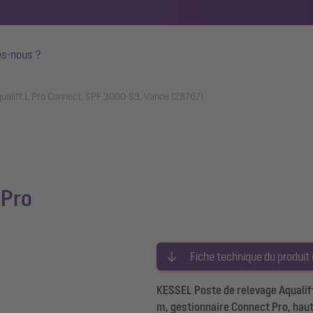
s-nous ?
qualift L Pro Connect, SPF 3000-S3, Vanne (28767)
 Pro
Fiche technique du produit
KESSEL Poste de relevage Aqualift
m, gestionnaire Connect Pro, ha