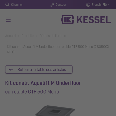
Chercher
Contact
French (FR)
Aller au contenu principal
You are here:
Accueil
Produits
Détails de l'article
Kit constr. Aqualift M Underfloor carrelable GTF 500 Mono (280500X-
RBK)
Retour à la table des articles
Kit constr. Aqualift M Underfloor
carrelable GTF 500 Mono