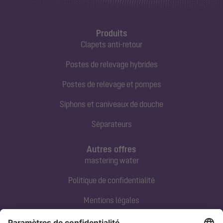
Produits
Clapets anti-retour
Postes de relevage hybrides
Postes de relevage et pompes
Siphons et caniveaux de douche
Séparateurs
Autres offres
mastering water
Politique de confidentialité
Mentions légales